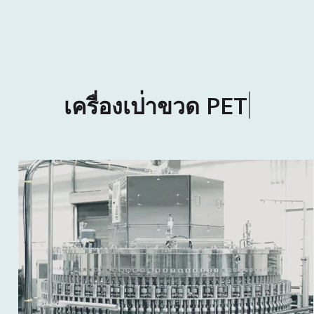
เ
ค
ร
อ
ง
เ
ป
า
ข
ว
ด
P
E
T