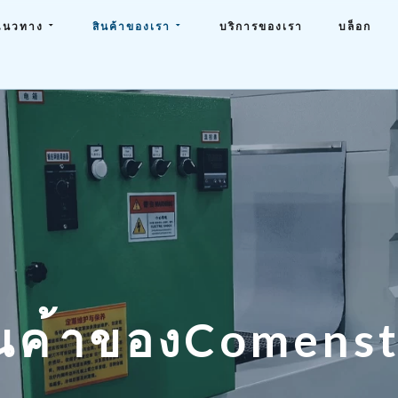
แนวทาง
สินค้าของเรา
บริการของเรา
บล็อก
น
ค
้
า
ข
อ
ง
C
o
m
e
n
s