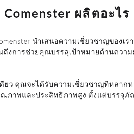
C
o
m
e
n
s
t
e
r
ผ
ล
ิ
ต
อ
ะ
ไ
ร
menster นำเสนอความเชี่ยวชาญของเราเก
ถึงการช่วยคุณบรรลุเป้าหมายด้านความยั่
ยรายเดียว คุณจะได้รับความเชี่ยวชาญที่ห
ว่ามีคุณภาพและประสิทธิภาพสูง ตั้งแต่บรรจ