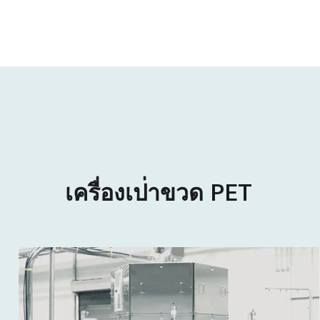
เ
ค
ร
อ
ง
เ
ป
า
ข
ว
ด
P
E
T