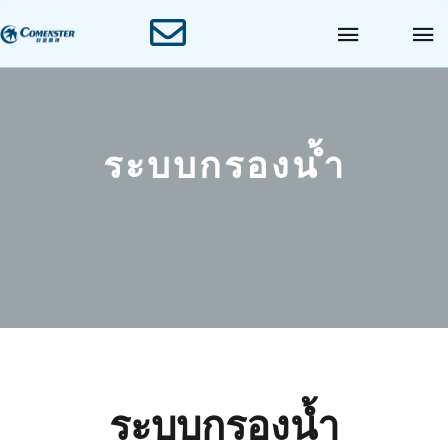
ร
ะ
บ
บ
ก
ร
อ
ง
น
้
ำ
ระบบกรองน้ำ