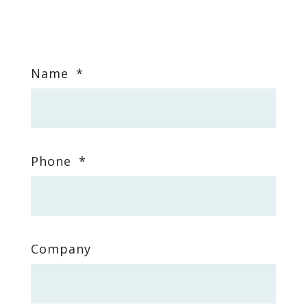
Enter Field Title
Name
*
Phone
*
Company