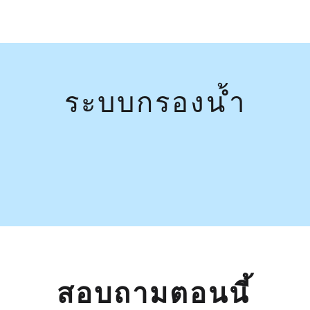
ร
ะ
บ
บ
ก
ร
อ
ง
น
้
ำ
ส
อ
บ
ถ
า
ม
ต
อ
น
น
ี
้