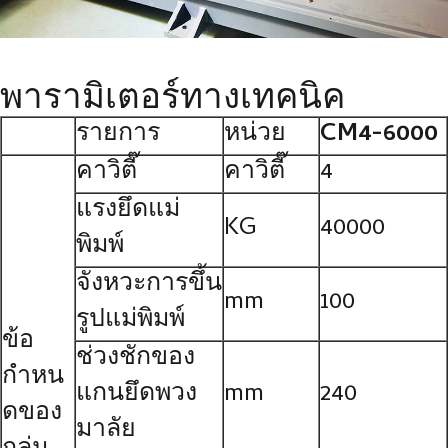
พารามิเตอร์ทางเทคนิค
รายการ
หน่วย
CM4-6000
คาวิตี๊
คาวิตี๊
4
แรงยึดแม่
KG
40000
พิมพ์
จังหวะการขึ้น
mm
100
รูปแม่พิมพ์
ข้อ
ช่วงชักของ
กำหน
แกนยึดพวง
mm
240
ดของ
มาลัย