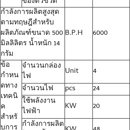
ของตัวขวด
กำลังการผลิตสูงสุด
ตามทฤษฎีสำหรับ
ผลิตภัณฑ์ขนาด 500
B.P.H
6000
มิลลิลิตร น้ำหนัก 14
กรัม
ข้อ
จำนวนกล่อง
Unit
4
กำหน
ไฟ
ดทาง
จำนวนไฟ
pcs
24
เทคนิ
ใช้พลังงาน
KW
20
ค
ไฟฟ้า
สำหรั
กำลังการผลิต
บการ
KW
48